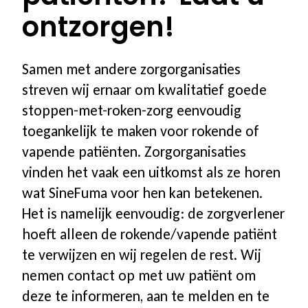
ontzorgen!
Aanvragen informatiematerialen
Samen met andere zorgorganisaties
Voor bedrijven
streven wij ernaar om kwalitatief goede
stoppen-met-roken-zorg eenvoudig
Waarom begeleiding voor uw
toegankelijk te maken voor rokende of
medewerkers
vapende patiënten. Zorgorganisaties
vinden het vaak een uitkomst als ze horen
Aanbod voor uw bedrijf
wat SineFuma voor hen kan betekenen.
Het is namelijk eenvoudig: de zorgverlener
Stappenplan & proces
hoeft alleen de rokende/vapende patiënt
te verwijzen en wij regelen de rest. Wij
Referenties
nemen contact op met uw patiënt om
deze te informeren, aan te melden en te