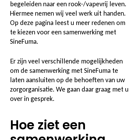
Academie Rookvrij!
begeleiden naar een rook-/vapevrij leven.
Hiermee nemen wij veel werk uit handen.
Aanbod nascholing
Op deze pagina leest u meer redenen om
te kiezen voor een samenwerking met
Coach worden bij SineFuma
SineFuma.
Er zijn veel verschillende mogelijkheden
CO-meters
om de samenwerking met SineFuma te
laten aansluiten op de behoeften van uw
CO-meters | vergelijk modellen
zorgorganisatie. We gaan daar graag met u
over in gesprek.
Startpakketten
Accessoires
Hoe ziet een
samenwerking
Onderhoud & Service