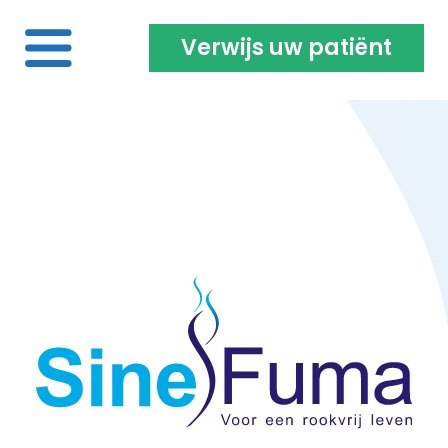
Verwijs uw patiënt
Home
Voor de roker | vaper
Over ons
Projecten | Onderzoeken
Opleiding & vacatures
Inloggen coach