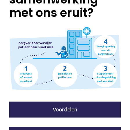
met ons eruit?
Software & Firmware
🛒
Account
Winkelwagen
Afrekenen
Voordelen