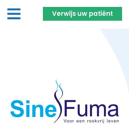
Verwijs uw patiënt
Home
Voor de roker | vaper
Over ons
Projecten | Onderzoeken
Opleiding & vacatures
Inloggen coach