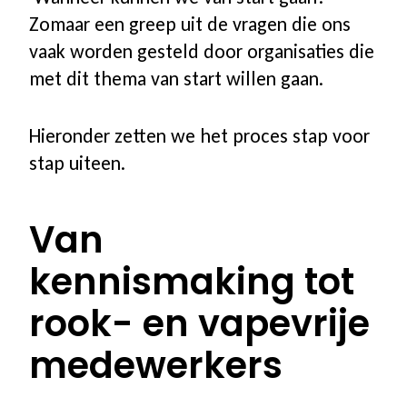
Academie Rookvrij!
Zomaar een greep uit de vragen die ons
vaak worden gesteld door organisaties die
Aanbod nascholing
met dit thema van start willen gaan.
Coach worden bij SineFuma
Hieronder zetten we het proces stap voor
stap uiteen.
CO-meters
Van
CO-meters | vergelijk modellen
kennismaking tot
Startpakketten
rook- en vapevrije
Accessoires
medewerkers
Onderhoud & Service