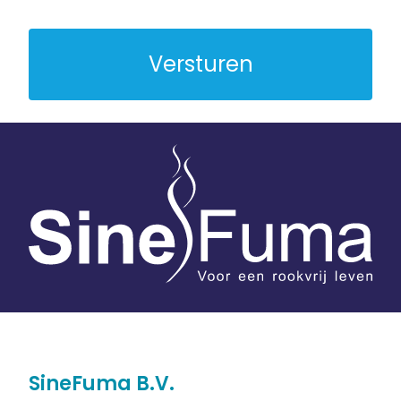
ons
terecht
gekomen?
SineFuma B.V.