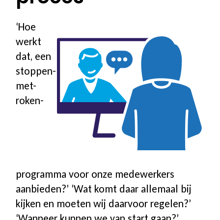
Aanvragen informatiematerialen
‘Hoe
werkt
Voor bedrijven
dat, een
stoppen-
Waarom begeleiding voor uw
met-
roken-
medewerkers
Aanbod voor uw bedrijf
Stappenplan & proces
programma voor onze medewerkers
aanbieden?’ ‘Wat komt daar allemaal bij
Referenties
kijken en moeten wij daarvoor regelen?’
‘Wanneer kunnen we van start gaan?’