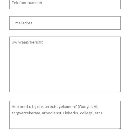
E-
mailadres
Vraag/bericht
Hoe
bent
u
bij