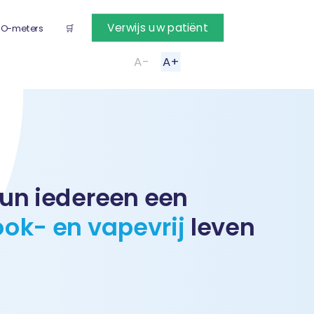
Verwijs uw patiënt
O-meters
🛒
A-
A+
un iedereen een
ook- en vapevrij
leven