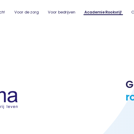
ch!
Voor de zorg
Voor bedrijven
Academie Rookvrij!
C
G
r