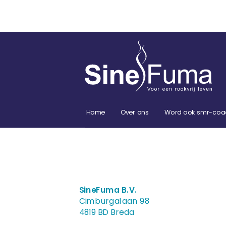
Home
Over ons
Word ook smr-coa
SineFuma B.V.
Cimburgalaan 98
4819 BD Breda