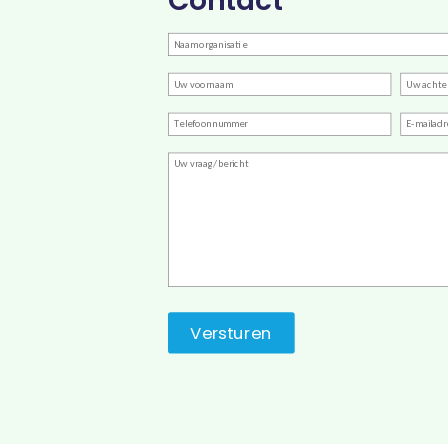
Contact
Bedrijfsnaam
Voornaam
Achter
Telefoon
E-
mailadr
Vraag/bericht