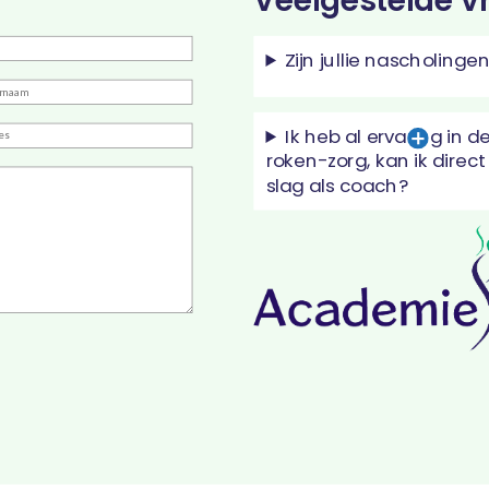
Veelgestelde v
Zijn jullie nascholing
naam
Ik heb al ervaring in
es
roken-zorg, kan ik direct 
slag als coach?