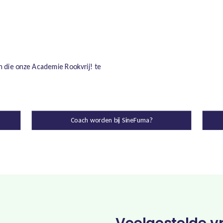
n die onze Academie Rookvrij! te
Coach worden bij SineFuma?