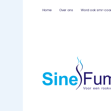
Home
Over ons
Word ook smr-coa