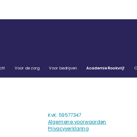
ch!
Voor de zorg
Voor bedrijven
Academie Rookvrij!
C
KvK: 59577347
Algemene voorwaarden
Privacyverklaring