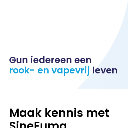
Word ook smr-coach!
Coaches aan het woord
Voor de zorg
Gun iedereen een
Waarom samenwerken met SineFuma
rook- en vapevrij
leven
Aanbod voor uw patiënten
Verwijsproces
Maak kennis met
Verwijsformulier
SineFuma