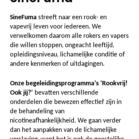
Aanvragen informatiematerialen
SineFuma
streeft naar een rook- en
vapevrij leven voor iedereen. We
Voor bedrijven
verwelkomen daarom alle rokers en vapers
die willen stoppen, ongeacht leeftijd,
Waarom begeleiding voor uw
opleidingsniveau, lichamelijke conditie of
medewerkers
andere kenmerken of uitdagingen.
Aanbod voor uw bedrijf
Onze begeleidingsprogramma’s ‘Rookvrij!
Ook jij?’
bevatten verschillende
Stappenplan & proces
onderdelen die bewezen effectief zijn in
de behandeling van
Referenties
nicotineafhankelijkheid. We gaan verder
dan het aanpakken van de lichamelijke
Academie Rookvrij!
verslaving, want het is ook de geestelijke