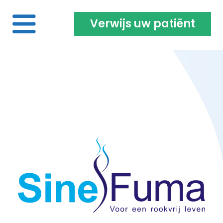
Verwijs uw patiënt
Home
Voor de roker | vaper
Over ons
Projecten | Onderzoeken
Opleiding & vacatures
Inloggen coach