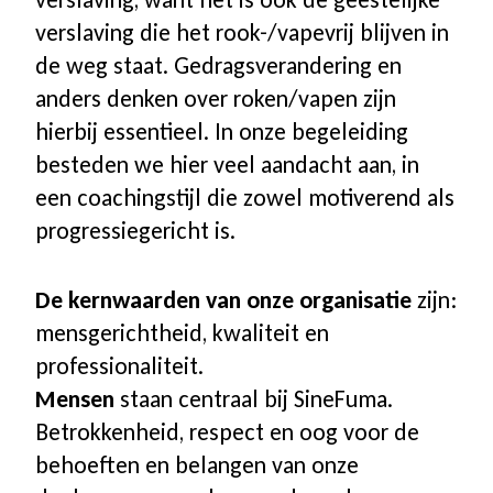
verslaving die het rook-/vapevrij blijven in
Aanbod nascholing
de weg staat. Gedragsverandering en
anders denken over roken/vapen zijn
Coach worden bij SineFuma
hierbij essentieel. In onze begeleiding
besteden we hier veel aandacht aan, in
een coachingstijl die zowel motiverend als
CO-meters
progressiegericht is.
CO-meters | vergelijk modellen
De kernwaarden van onze organisatie
zijn:
mensgerichtheid, kwaliteit en
Startpakketten
professionaliteit.
Mensen
staan centraal bij SineFuma.
Accessoires
Betrokkenheid, respect en oog voor de
behoeften en belangen van onze
Onderhoud & Service