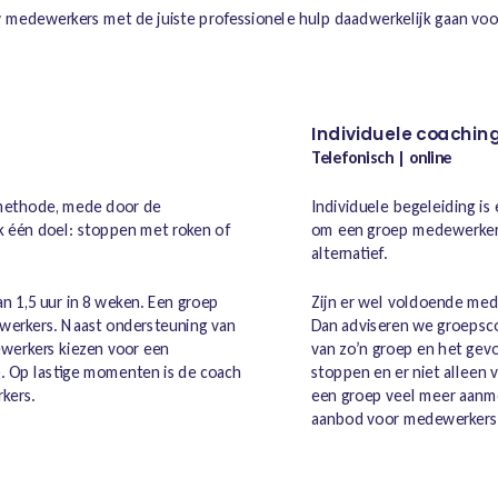
w medewerkers met de juiste professionele hulp daadwerkelijk gaan voor
Individuele coachin
Telefonisch | online
 methode, mede door de
Individuele begeleiding is
k één doel: stoppen met roken of
om een groep medewerkers b
alternatief.
n 1,5 uur in 8 weken. Een groep
Zijn er wel voldoende med
werkers. Naast ondersteuning van
Dan adviseren we groepsco
werkers kiezen voor een
van zo’n groep en het gev
). Op lastige momenten is de coach
stoppen en er niet alleen 
kers.
een groep veel meer aanme
aanbod voor medewerkers