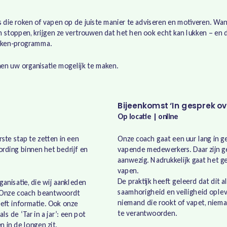
 die roken of vapen op de juiste manier te adviseren en motiveren. Wan
n stoppen, krijgen ze vertrouwen dat het hen ook echt kan lukken – en d
oken-programma.
en uw organisatie mogelijk te maken.
Bijeenkomst ‘In gesprek ov
Op locatie | online
ste stap te zetten in een
Onze coach gaat een uur lang in 
ding binnen het bedrijf en
vapende medewerkers. Daar zijn g
aanwezig. Nadrukkelijk gaat het g
vapen.
De praktijk heeft geleerd dat dit a
ganisatie, die wij aankleden
saamhorigheid en veiligheid ople
. Onze coach beantwoordt
niemand die rookt of vapet, niem
eft informatie. Ook onze
te verantwoorden.
s de ‘Tar in a jar’: een pot
n in de longen zit.