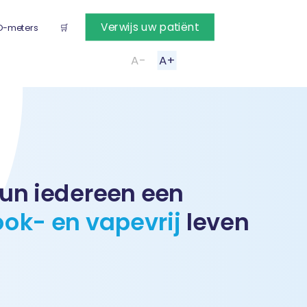
Verwijs uw patiënt
O-meters
🛒
A-
A+
un iedereen een
ook- en vapevrij
leven