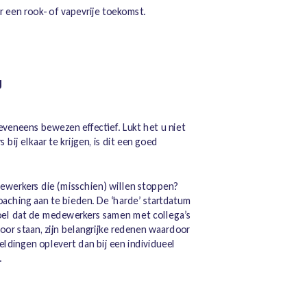
 een rook- of vapevrije toekomst.
g
 eveneens bewezen effectief. Lukt het u niet
ij elkaar te krijgen, is dit een goed
ewerkers die (misschien) willen stoppen?
aching aan te bieden. De ‘harde’ startdatum
oel dat de medewerkers samen met collega’s
voor staan, zijn belangrijke redenen waardoor
ldingen oplevert dan bij een individueel
.