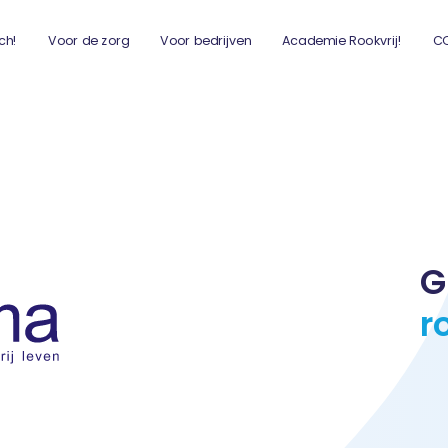
ch!
Voor de zorg
Voor bedrijven
Academie Rookvrij!
C
G
r