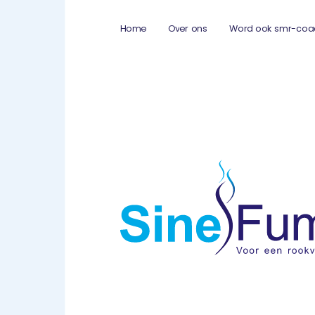
Home
Over ons
Word ook smr-coa