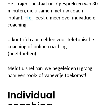
Academie Rookvrij!
Het traject bestaat uit 7 gesprekken van 30
minuten, die u samen met uw coach
Aanbod nascholing
inplant.
Hier
leest u meer over individuele
coaching.
Coach worden bij SineFuma
U kunt zich aanmelden voor telefonische
coaching of online coaching
CO-meters
(beeldbellen).
CO-meters | vergelijk modellen
Meldt u snel aan, we begeleiden u graag
naar een rook- of vapevrije toekomst!
Startpakketten
Accessoires
Individual
Onderhoud & Service