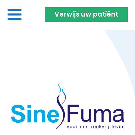
Verwijs uw patiënt
Home
Voor de roker | vaper
Over ons
Projecten | Onderzoeken
Opleiding & vacatures
Inloggen coach