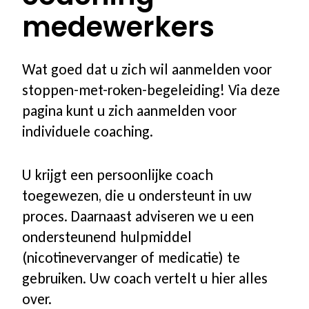
medewerkers
Aanvragen informatiematerialen
Wat goed dat u zich wil aanmelden voor
Voor bedrijven
stoppen-met-roken-begeleiding! Via deze
pagina kunt u zich aanmelden voor
Waarom begeleiding voor uw
individuele coaching.
medewerkers
U krijgt een persoonlijke coach
Aanbod voor uw bedrijf
toegewezen, die u ondersteunt in uw
proces. Daarnaast adviseren we u een
Stappenplan & proces
ondersteunend hulpmiddel
(nicotinevervanger of medicatie) te
Referenties
gebruiken. Uw coach vertelt u hier alles
over.