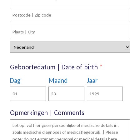
Straat
+
huisnummer
Postcode
Plaats
Land
Geboortedatum | Date of birth
*
Dag
Maand
Jaar
Opmerkingen | Comments