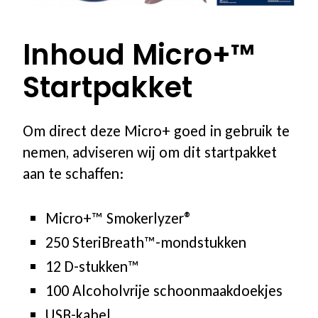
Software & Firmware
Inhoud Micro+™
Startpakket
🛒
Account
Om direct deze Micro+ goed in gebruik te
nemen, adviseren wij om dit startpakket
Winkelwagen
aan te schaffen:
Afrekenen
Micro+™ Smokerlyzer®
250 SteriBreath™-mondstukken
12 D-stukken™
100 Alcoholvrije schoonmaakdoekjes
USB-kabel