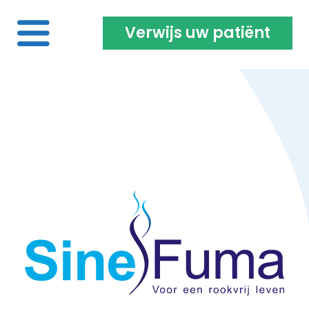
Verwijs uw patiënt
Home
Voor de roker | vaper
Over ons
Projecten | Onderzoeken
Opleiding & vacatures
Inloggen coach