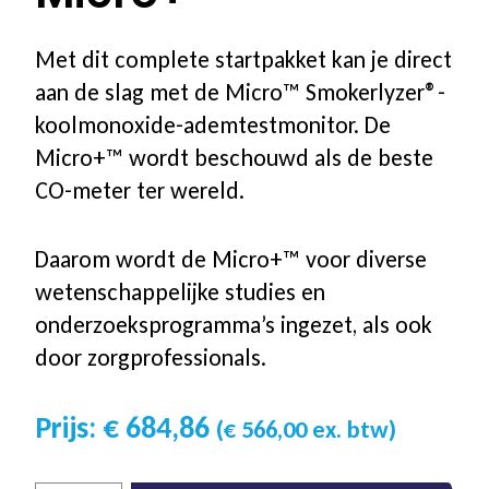
Aanvragen informatiematerialen
Met dit complete startpakket kan je direct
aan de slag met de Micro™ Smokerlyzer®-
Voor bedrijven
koolmonoxide-ademtestmonitor. De
Micro+™ wordt beschouwd als de beste
Waarom begeleiding voor uw
CO-meter ter wereld.
medewerkers
Daarom wordt de Micro+™ voor diverse
wetenschappelijke studies en
Aanbod voor uw bedrijf
onderzoeksprogramma’s ingezet, als ook
door zorgprofessionals.
Stappenplan & proces
€
684,86
Referenties
(
€
566,00
ex. btw)