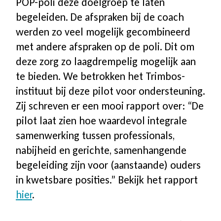
POP-poli deze doelgroep te laten
begeleiden. De afspraken bij de coach
Software & Firmware
werden zo veel mogelijk gecombineerd
met andere afspraken op de poli. Dit om
🛒
deze zorg zo laagdrempelig mogelijk aan
te bieden. We betrokken het Trimbos-
Account
instituut bij deze pilot voor ondersteuning.
Zij schreven er een mooi rapport over: “De
Winkelwagen
pilot laat zien hoe waardevol integrale
samenwerking tussen professionals,
Afrekenen
nabijheid en gerichte, samenhangende
begeleiding zijn voor (aanstaande) ouders
in kwetsbare posities.” Bekijk het rapport
hier
.