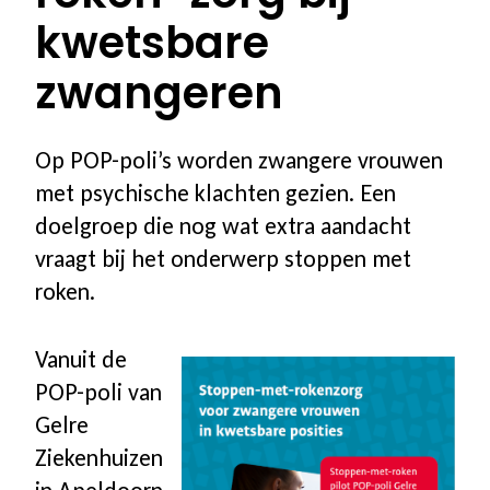
kwetsbare
Aanvragen informatiematerialen
zwangeren
Voor bedrijven
Op POP-poli’s worden zwangere vrouwen
Waarom begeleiding voor uw
met psychische klachten gezien. Een
doelgroep die nog wat extra aandacht
medewerkers
vraagt bij het onderwerp stoppen met
roken.
Aanbod voor uw bedrijf
Vanuit de
Stappenplan & proces
POP-poli van
Gelre
Referenties
Ziekenhuizen