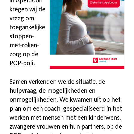
in Apeldoorn
Academie Rookvrij!
kregen wij de
vraag om
Aanbod nascholing
toegankelijke
stoppen-
Coach worden bij SineFuma
met-roken-
zorg op de
CO-meters
POP-poli.
CO-meters | vergelijk modellen
Samen verkenden we de situatie, de
hulpvraag, de mogelijkheden en
Startpakketten
onmogelijkheden. We kwamen uit op het
plan om een coach, gespecialiseerd in het
Accessoires
werken met mensen met een kinderwens,
zwangere vrouwen en hun partners, op de
Onderhoud & Service