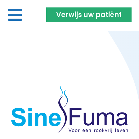
Verwijs uw patiënt
Home
Voor de roker | vaper
Over ons
Projecten | Onderzoeken
Opleiding & vacatures
Inloggen coach